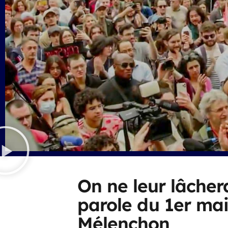
On ne leur lâchera
parole du 1er ma
Mélenchon