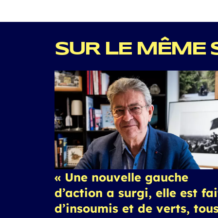
SUR LE MÊME 
« Une nouvelle gauche
d’action a surgi, elle est fa
d’insoumis et de verts, tou