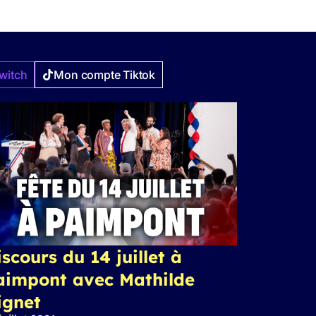
witch
Mon compte Tiktok
scours du 14 juillet à
aimpont avec Mathilde
ignet