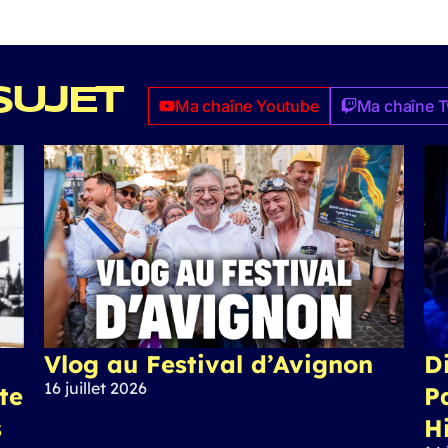
SUJET
Ma chaîne Youtube
Ma chaîne T
Vlog au Festival d’Avignon
Di
16 juillet 2026
ite
P
s
H