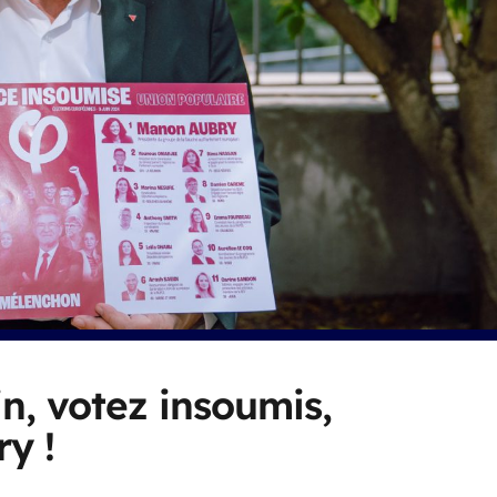
n, votez insoumis,
y !