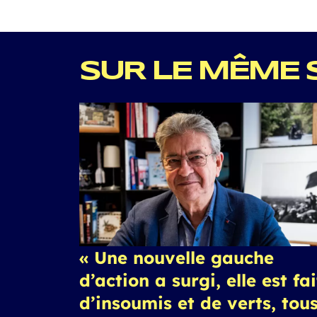
SUR LE MÊME 
« Une nouvelle gauche
d’action a surgi, elle est fa
d’insoumis et de verts, tou