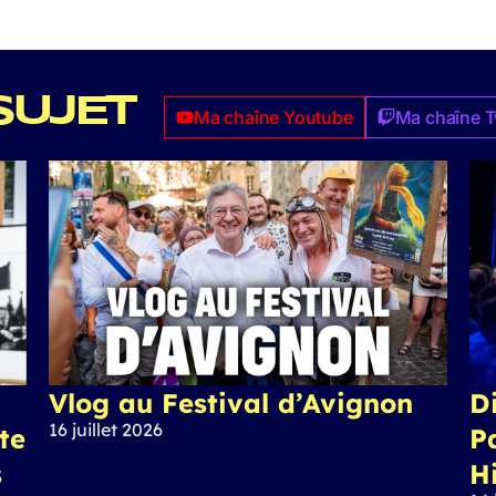
SUJET
Ma chaîne Youtube
Ma chaîne T
Vlog au Festival d’Avignon
Di
16 juillet 2026
ite
P
s
H