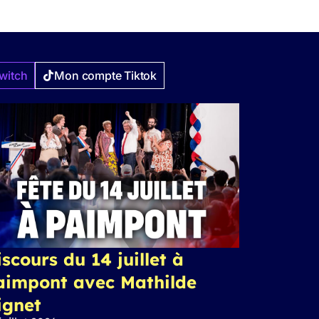
witch
Mon compte Tiktok
scours du 14 juillet à
aimpont avec Mathilde
ignet