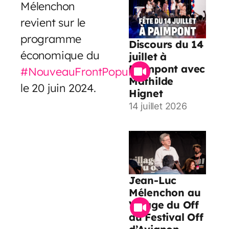
Mélenchon
revient sur le
programme
Discours du 14
économique du
juillet à
Paimpont avec
#NouveauFrontPopulaire
Mathilde
le 20 juin 2024.
Hignet
14 juillet 2026
Jean-Luc
Mélenchon au
Village du Off
du Festival Off