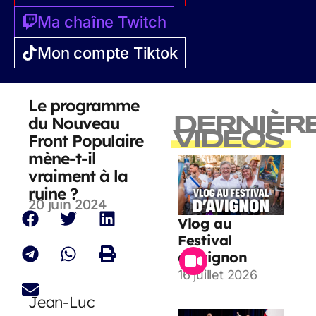
Ma chaîne Twitch
Mon compte Tiktok
Le programme
du Nouveau
DERNIÈR
VIDEOS
Front Populaire
mène-t-il
vraiment à la
ruine ?
20 juin 2024
Vlog au
Festival
d’Avignon
16 juillet 2026
Jean-Luc