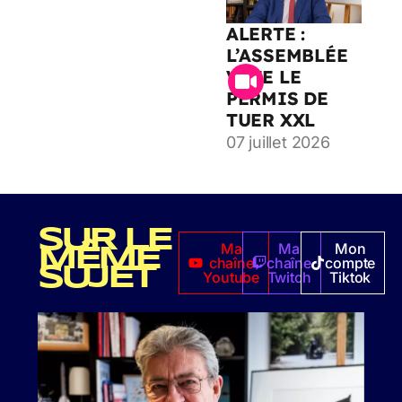
ALERTE :
L’ASSEMBLÉE
VOTE LE
PERMIS DE
TUER XXL
07 juillet 2026
SUR LE
Ma
Ma
Mon
MÊME
chaîne
chaîne
compte
SUJET
Youtube
Twitch
Tiktok