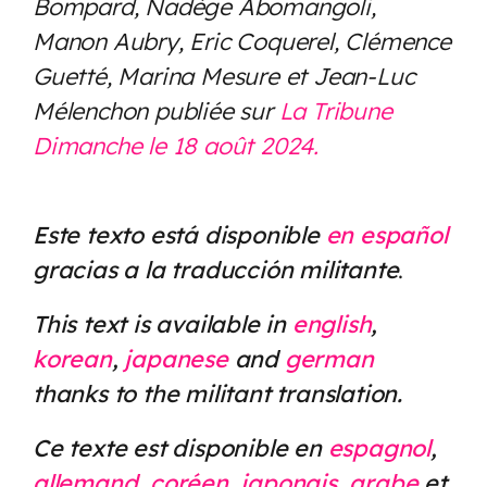
Bompard, Nadège Abomangoli,
Manon Aubry, Eric Coquerel, Clémence
Guetté, Marina Mesure et Jean-Luc
Mélenchon publiée sur
La Tribune
Dimanche le 18 août 2024.
Este texto está disponible
en español
gracias a la traducción militante
.
This text is available in
english
,
korean
,
japanese
and
german
thanks to the militant translation.
Ce texte est disponible en
espagnol
,
allemand
,
coréen
,
japonais
,
arabe
et