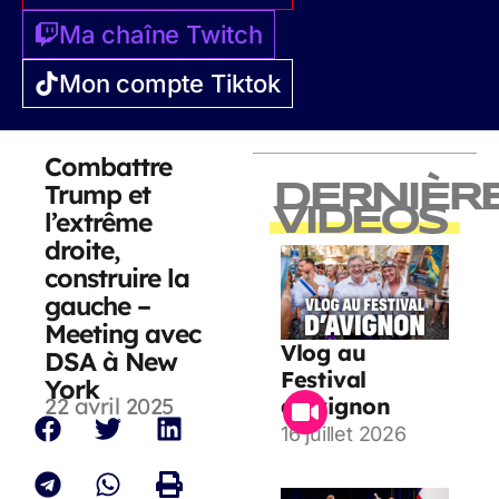
Ma chaîne Twitch
Mon compte Tiktok
Combattre
Trump et
DERNIÈR
VIDEOS
l’extrême
droite,
construire la
gauche –
Meeting avec
Vlog au
DSA à New
Festival
York
22 avril 2025
d’Avignon
16 juillet 2026