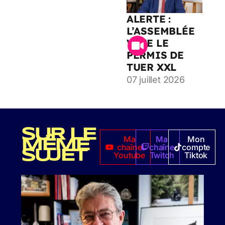
ALERTE :
L’ASSEMBLÉE
VOTE LE
PERMIS DE
TUER XXL
07 juillet 2026
SUR LE
Ma
Ma
Mon
MÊME
chaîne
chaîne
compte
SUJET
Youtube
Twitch
Tiktok