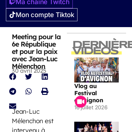
Ma chaîne Twitch
Mon compte Tiktok
Meeting pour la
6e République
DERNIÈR
VIDEOS
et pour la paix
avec Jean-Luc
Mélenchon
30 avril 2025
Vlog au
Festival
d’Avignon
16 juillet 2026
Jean-Luc
Mélenchon est
intervenu à