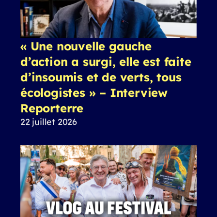
« Une nouvelle gauche
d’action a surgi, elle est faite
d’insoumis et de verts, tous
écologistes » – Interview
Reporterre
22 juillet 2026