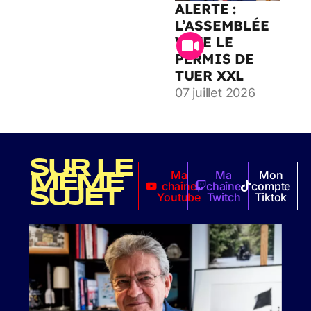
ALERTE :
L’ASSEMBLÉE
VOTE LE
PERMIS DE
TUER XXL
07 juillet 2026
SUR LE
Ma
Ma
Mon
MÊME
chaîne
chaîne
compte
SUJET
Youtube
Twitch
Tiktok