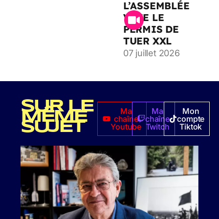
L’ASSEMBLÉE
VOTE LE
PERMIS DE
TUER XXL
07 juillet 2026
SUR LE
Ma
Ma
Mon
MÊME
chaîne
chaîne
compte
SUJET
Youtube
Twitch
Tiktok