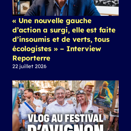
« Une nouvelle gauche
d’action a surgi, elle est faite
d’insoumis et de verts, tous
écologistes » – Interview
Reporterre
22 juillet 2026