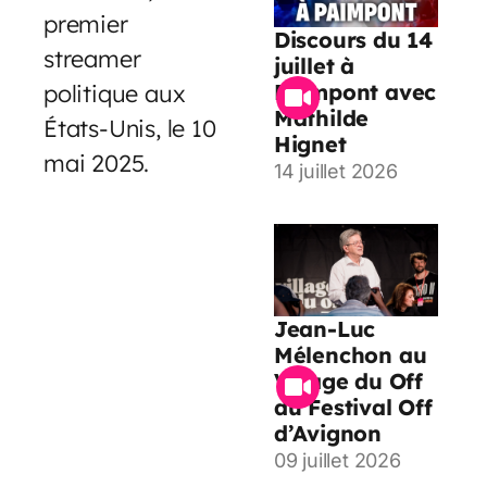
premier
Discours du 14
streamer
juillet à
politique aux
Paimpont avec
Mathilde
États-Unis, le 10
Hignet
mai 2025.
14 juillet 2026
Jean-Luc
Mélenchon au
Village du Off
du Festival Off
d’Avignon
09 juillet 2026