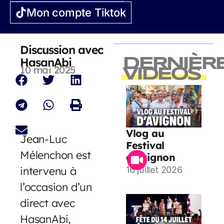
Mon compte Tiktok
Discussion avec
HasanAbi
DERNIÈR
10 mai 2025
VIDEOS
Vlog au
Jean-Luc
Festival
Mélenchon est
d’Avignon
intervenu à
16 juillet 2026
l’occasion d’un
direct avec
HasanAbi,