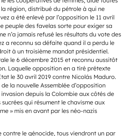
nné les coopératives de femmes, aidé toutes
la région, distribué du pétrole à qui ne
z a été enlevé par l’opposition le 11 avril
le peuple des favelas sorte pour exiger sa
sme n’a jamais refusé les résultats du vote des
z a reconnu sa défaite quand il a perdu le
oit à un troisième mandat présidentiel.
ale le 6 décembre 2015 et reconnu aussitôt
on. Laquelle opposition en a tiré prétexte
État le 30 avril 2019 contre Nicolás Maduro.
de la nouvelle Assemblée d’opposition
 invasion depuis la Colombie aux côtés de
es sucrées qui résument le chavisme aux
mme » mis en avant par les néo-nazis
ontre le génocide, tous viendront un par