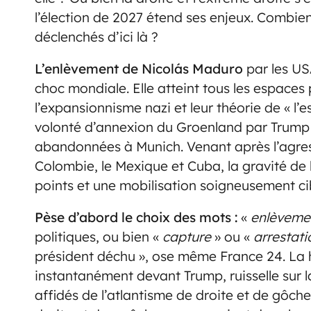
l’élection de 2027 étend ses enjeux. Combien
déclenchés d’ici là ?
L’enlèvement de Nicolás Maduro
par les U
choc mondiale. Elle atteint tous les espaces 
l’expansionnisme nazi et leur théorie de « l’es
volonté d’annexion du Groenland par Trump
abandonnées à Munich. Venant après l’agres
Colombie, le Mexique et Cuba, la gravité de l
points et une mobilisation soigneusement ci
Pèse d’abord le choix des mots :
«
enlèveme
politiques, ou bien «
capture
» ou «
arrestat
président déchu », ose même France 24. La 
instantanément devant Trump, ruisselle sur
affidés de l’atlantisme de droite et de gôche.