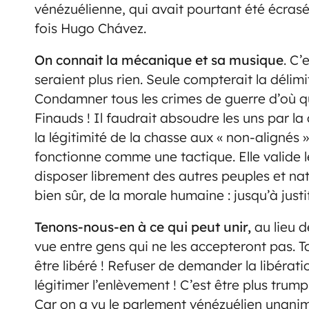
vénézuélienne, qui avait pourtant été écrasé
fois Hugo Chávez.
On connait la mécanique et sa musique
. C’
seraient plus rien. Seule compterait la délim
Condamner tous les crimes de guerre d’où qu’i
Finauds ! Il faudrait absoudre les uns par la
la légitimité de la chasse aux « non-alignés 
fonctionne comme une tactique. Elle valide le
disposer librement des autres peuples et nat
bien sûr, de la morale humaine : jusqu’à justi
Tenons-nous-en à ce qui peut unir,
au lieu d
vue entre gens qui ne les accepteront pas. T
être libéré ! Refuser de demander la libérat
légitimer l’enlèvement ! C’est être plus trum
Car on a vu le parlement vénézuélien unanim