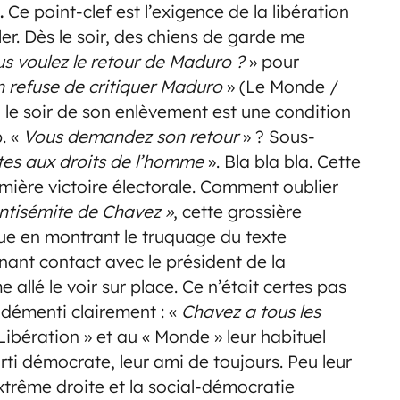
.
Ce point-clef est l’exigence de la libération
er. Dès le soir, des chiens de garde me
s voulez le retour de Maduro ?
» pour
refuse de critiquer Maduro
» (Le Monde /
 le soir de son enlèvement est une condition
. «
Vous demandez son retour
» ? Sous-
ntes aux droits de l’homme
». Bla bla bla. Cette
ière victoire électorale. Comment oublier
ntisémite de Chavez »
, cette grossière
ue en montrant le truquage du texte
ant contact avec le président de la
llé le voir sur place. Ce n’était certes pas
t démenti clairement : «
Chavez a tous les
 Libération » et au « Monde » leur habituel
rti démocrate, leur ami de toujours. Peu leur
extrême droite et la social-démocratie