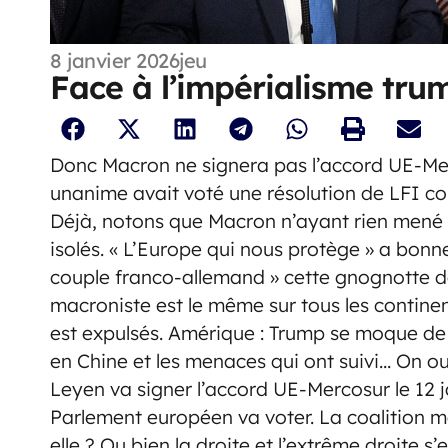
8 janvier 2026
jeu
Face à l’impérialisme trum
Donc Macron ne signera pas l’accord UE-Mer
unanime avait voté une résolution de LFI con
Déjà, notons que Macron n’ayant rien mené à
isolés. « L’Europe qui nous protège » a bon
couple franco-allemand » cette gnognotte de
macroniste est le même sur tous les continent
est expulsés. Amérique : Trump se moque de M
en Chine et les menaces qui ont suivi… On oub
Leyen va signer l’accord UE-Mercosur le 12 ja
Parlement européen va voter. La coalition ma
elle ? Ou bien la droite et l’extrême droite s