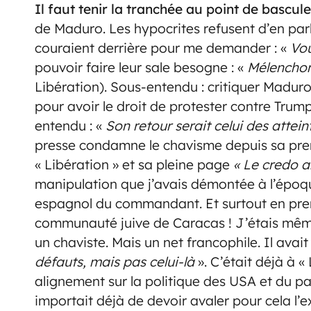
Il faut tenir la tranchée au point de bascule
de Maduro. Les hypocrites refusent d’en parl
couraient derrière pour me demander : «
Vou
pouvoir faire leur sale besogne : «
Mélenchon 
Libération). Sous-entendu : critiquer Maduro
pour avoir le droit de protester contre Trump
entendu : «
Son retour serait celui des attei
presse condamne le chavisme depuis sa prem
« Libération » et sa pleine page
« Le credo a
manipulation que j’avais démontée à l’époq
espagnol du commandant. Et surtout en pren
communauté juive de Caracas ! J’étais même a
un chaviste. Mais un net francophile. Il avai
défauts, mais pas celui-là
». C’était déjà à «
alignement sur la politique des USA et du pa
importait déjà de devoir avaler pour cela l’