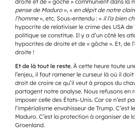
droite et de « gôche » communient dans la 
pense de Maduro
», «
en dépit de notre clai
l’homme
», etc. Sous-entendu : «
il l’a bien c
hypocrite de relativiser le crime des USA de
politique se constitue. Il y a d’un côté les at
hypocrites de droite et de « gôche ». Et, de 
droite !
Et de là tout le reste
. À cette heure toute u
l’enjeu, il faut ramener le curseur là où il doi
droit de croire ce qu’il veut à propos du ch
partagent notre analyse. Nous refusons en 
imposer celle des États-Unis. Car ce n’est pas 
l’impérialisme envahisseur de Trump. C’est l
Maduro. C’est la protection à organiser de 
Groenland.