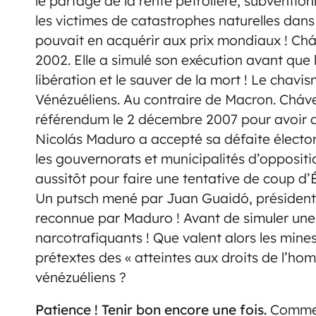
le partage de la rente pétrolière, subventio
les victimes de catastrophes naturelles dans 
pouvait en acquérir aux prix mondiaux ! Cháve
2002. Elle a simulé son exécution avant que 
libération et le sauver de la mort ! Le chavi
Vénézuéliens. Au contraire de Macron. Cháve
référendum le 2 décembre 2007 pour avoir dr
Nicolás Maduro a accepté sa défaite élector
les gouvernorats et municipalités d’oppositi
aussitôt pour faire une tentative de coup d’
Un putsch mené par Juan Guaidó, président 
reconnue par Maduro ! Avant de simuler une
narcotrafiquants ! Que valent alors les min
prétextes des « atteintes aux droits de l’ho
vénézuéliens ?
Patience ! Tenir bon encore une fois.
Comme c