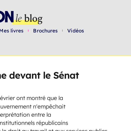
Mes livres
Brochures
Vidéos
e devant le Sénat
évrier ont montré que la
 gouvernement n'empêchait
terprétation entre la
stitutionnels républicains
ou le droit au travail et aux services publics