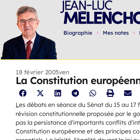
Biographie
Mes notes
18 février 2005
ven
La Constitution européenn
L
es débats en séance du Sénat du 15 au 17 f
révision constitutionnelle proposée par le
pas la persistance d'importants conflits d'in
Constitution européenne et des principes con
essentiels. La laïcité, l'égalité devant la loi 