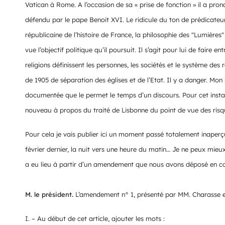
Vatican à Rome. A l’occasion de sa « prise de fonction » il a pron
défendu par le pape Benoit XVI. Le ridicule du ton de prédicateur qu
républicaine de l’histoire de France, la philosophie des "Lumières"
vue l’objectif politique qu’il poursuit. Il s’agit pour lui de faire e
religions définissent les personnes, les sociétés et le système des r
de 1905 de séparation des églises et de l’Etat. Il y a danger. Mon p
documentée que le permet le temps d’un discours. Pour cet insta
nouveau à propos du traité de Lisbonne du point de vue des risques
Pour cela je vais publier ici un moment passé totalement inaperçu
février dernier, la nuit vers une heure du matin… Je ne peux mieu
a eu lieu à partir d’un amendement que nous avons déposé en 
M. le président.
L’amendement n° 1, présenté par MM. Charasse et M
I. – Au début de cet article, ajouter les mots :