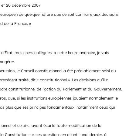
4 et 20 décembre 2007,
te européen de quelque nature que ce soit contraire aux décisions
rd de la France. »
 d’État, mes chers collègues, à cette heure avancée, je vais
xagérer.
cussion, le Conseil constitutionnel a été préalablement saisi du
écédent traité, dit « constitutionnel ». Les décisions qu’il a
dre constitutionnel de l’action du Parlement et du Gouvernement.
gros, que, si les institutions européennes jouaient normalement le
 pas plus que ses principes fondamentaux, notamment ceux qui
tionnel et celui-ci ayant écarté toute modification de la
a Constitution sur ces questions en allant, lundi dernier, à