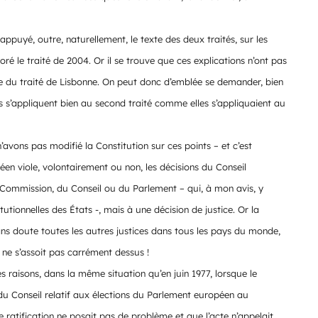
appuyé, outre, naturellement, le texte des deux traités, sur les
ré le traité de 2004. Or il se trouve que ces explications n’ont pas
re du traité de Lisbonne. On peut donc d’emblée se demander, bien
les s’appliquent bien au second traité comme elles s’appliquaient au
avons pas modifié la Constitution sur ces points – et c’est
opéen viole, volontairement ou non, les décisions du Conseil
 Commission, du Conseil ou du Parlement – qui, à mon avis, y
utionnelles des États -, mais à une décision de justice. Or la
ans doute toutes les autres justices dans tous les pays du monde,
ne s’assoit pas carrément dessus !
raisons, dans la même situation qu’en juin 1977, lorsque le
n du Conseil relatif aux élections du Parlement européen au
te ratification ne posait pas de problème et que l’acte n’appelait