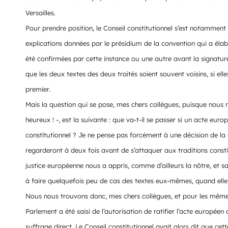
Versailles.
Pour prendre position, le Conseil constitutionnel s’est notamment 
explications données par le présidium de la convention qui a élabo
été confirmées par cette instance ou une autre avant la signatu
que les deux textes des deux traités soient souvent voisins, si el
premier.
Mais la question qui se pose, mes chers collègues, puisque nous n’
heureux ! -, est la suivante : que va-t-il se passer si un acte eur
constitutionnel ? Je ne pense pas forcément à une décision de la
regarderont à deux fois avant de s’attaquer aux traditions constit
justice européenne nous a appris, comme d’ailleurs la nôtre, et s
à faire quelquefois peu de cas des textes eux-mêmes, quand elle 
Nous nous trouvons donc, mes chers collègues, et pour les mêmes 
Parlement a été saisi de l’autorisation de ratifier l’acte europée
suffrage direct. Le Conseil constitutionnel avait alors dit que cet