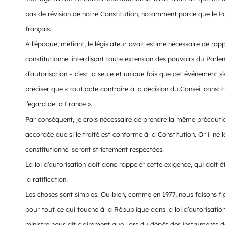
pas de révision de notre Constitution, notamment parce que le Par
français.
À l’époque, méfiant, le législateur avait estimé nécessaire de rappe
constitutionnel interdisant toute extension des pouvoirs du Par
d’autorisation – c’est la seule et unique fois que cet événement 
préciser que « tout acte contraire à la décision du Conseil constitu
l’égard de la France ».
Par conséquent, je crois nécessaire de prendre la même précautio
accordée que si le traité est conforme à la Constitution. Or il ne
constitutionnel seront strictement respectées.
La loi d’autorisation doit donc rappeler cette exigence, qui doi
la ratification.
Les choses sont simples. Ou bien, comme en 1977, nous faisons figur
pour tout ce qui touche à la République dans la loi d’autorisatio
ministre nous dit clairement que, lors du dépôt des instruments de 