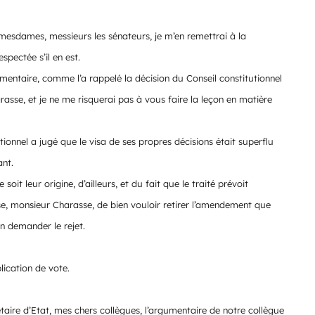
 mesdames, messieurs les sénateurs, je m’en remettrai à la
spectée s’il en est.
ementaire, comme l’a rappelé la décision du Conseil constitutionnel
rasse, et je ne me risquerai pas à vous faire la leçon en matière
tionnel a jugé que le visa de ses propres décisions était superflu
ant.
it leur origine, d’ailleurs, et du fait que le traité prévoit
se, monsieur Charasse, de bien vouloir retirer l’amendement que
n demander le rejet.
ication de vote.
étaire d’Etat, mes chers collègues, l’argumentaire de notre collègue