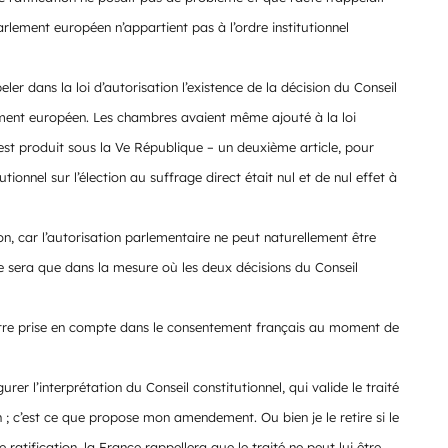
lement européen n’appartient pas à l’ordre institutionnel
ler dans la loi d’autorisation l’existence de la décision du Conseil
lement européen. Les chambres avaient même ajouté à la loi
s’est produit sous la Ve République – un deuxième article, pour
tionnel sur l’élection au suffrage direct était nul et de nul effet à
n, car l’autorisation parlementaire ne peut naturellement être
 le sera que dans la mesure où les deux décisions du Conseil
t être prise en compte dans le consentement français au moment de
er l’interprétation du Conseil constitutionnel, qui valide le traité
n ; c’est ce que propose mon amendement. Ou bien je le retire si le
ratification, la France rappellera que le traité ne peut lui être