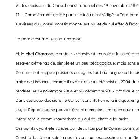
Vu les décisions du Conseil constitutionnel des 19 novembre 200
II. – Compléter cet article par un alinéa ainsi rédigé : « Tout ac
susvisées du Conseil constitutionnel est nul et de nul effet à l’éga
La parole est à M. Michel Charasse.
M. Michel Charasse.
Monsieur le président, monsieur le secrétaire
essayer d’être rapide, simple et un peu pédagogique, mais sans e
Comme l’ont rappelé plusieurs collègues tout au long de cette dis
traité de Lisbonne, comme il avait d’ailleurs été saisi en 2004 du pr
rendues les 19 novembre 2004 et 20 décembre 2007 ont fixé le ca
Dans ces deux décisions, le Conseil constitutionnel a indiqué, en 
jeu, la République ne pouvait être ni menacée ni mise en cause,
interdisent le communautarisme ou qui touchent à la laïcité.
Ces points ayant été validés par deux fois par le Conseil constitu
Constitution à leur sujet, nous n’avons pas expressément modifié l