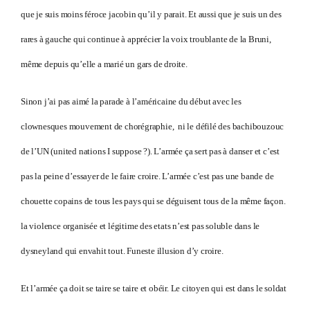
que je suis moins féroce jacobin qu’il y parait. Et aussi que je suis un des
rares à gauche qui continue à apprécier la voix troublante de la Bruni,
même depuis qu’elle a marié un gars de droite.
Sinon j’ai pas aimé la parade à l’américaine du début avec les
clownesques mouvement de chorégraphie, ni le défilé des bachibouzouc
de l’UN (united nations I suppose ?). L’armée ça sert pas à danser et c’est
pas la peine d’essayer de le faire croire. L’armée c’est pas une bande de
chouette copains de tous les pays qui se déguisent tous de la même façon.
la violence organisée et légitime des etats n’est pas soluble dans le
dysneyland qui envahit tout. Funeste illusion d’y croire.
Et l’armée ça doit se taire se taire et obéir. Le citoyen qui est dans le soldat