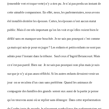
(ensemble vert et toque verte) n’y a rien pu. Je n’ai pas perdu un instant de
cette aimable comparaison. En effet, nous, les parlementaires, nous avons
été installés derrière les épouses. Certes, les épouses n’ont aucun statut
public. Mais il est très important qu’on les voit et qu’elles voient bien le
défilé sans en manquer une bouchée. Je ne sais pas pourquoi c’est comme
ça mais qui suis-je pour en juger ? Les enfants et petits enfants ne sont pas
admis pour l’instant dans la tribune. Sauf ceux d’Ingrid Betancourt. Mais
ce n’est pas pareil. Bien sur. Je ne sais pas pourquoi non plus mais je suis
sur que je n’y ai pas assez réfléchi. Si les autres enfants devaient venir un
jour on se reculera d’un cran sans problème. Quand les animaux de
compagnie des familles des grands seront eux aussi de la partie je pense
qu’on trouvera aussi où se replier sans déranger. Dans cette représentation
de l’ordre juste du monde, le placement symbolique des parlementaires est