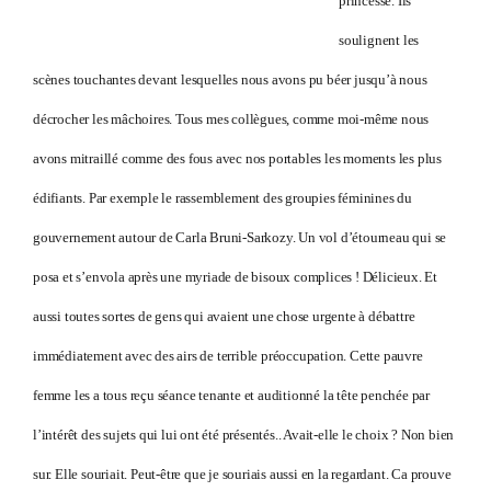
princesse. Ils
soulignent les
scènes touchantes devant lesquelles nous avons pu béer jusqu’à nous
décrocher les mâchoires. Tous mes collègues, comme moi-même nous
avons mitraillé comme des fous avec nos portables les moments les plus
édifiants. Par exemple le rassemblement des groupies féminines du
gouvernement autour de Carla Bruni-Sarkozy. Un vol d’étourneau qui se
posa et s’envola après une myriade de bisoux complices ! Délicieux. Et
aussi toutes sortes de gens qui avaient une chose urgente à débattre
immédiatement avec des airs de terrible préoccupation. Cette pauvre
femme les a tous reçu séance tenante et auditionné la tête penchée par
l’intérêt des sujets qui lui ont été présentés.. Avait-elle le choix ? Non bien
sur. Elle souriait. Peut-être que je souriais aussi en la regardant. Ca prouve