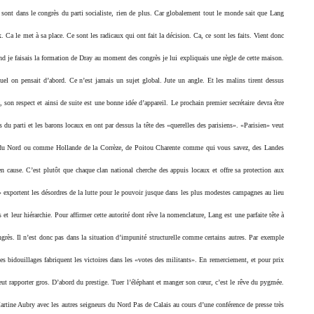
s sont dans le congrès du parti socialiste, rien de plus. Car globalement tout le monde sait que Lang
. Ca le met à sa place. Ce sont les radicaux qui ont fait la décision. Ca, ce sont les faits. Vient donc
nd je faisais la formation de Dray au moment des congrès je lui expliquais une règle de cette maison.
quel on pensait d’abord. Ce n’est jamais un sujet global. Jute un angle. Et les malins tirent dessus
son respect et ainsi de suite est une bonne idée d’appareil. Le prochain premier secrétaire devra être
es du parti et les barons locaux en ont par dessus la tête des «querelles des parisiens». «Parisien» veut
y du Nord ou comme Hollande de la Corrèze, de Poitou Charente comme qui vous savez, des Landes
cause. C’est plutôt que chaque clan national cherche des appuis locaux et offre sa protection aux
s» exportent les désordres de la lutte pour le pouvoir jusque dans les plus modestes campagnes au lieu
s et leur hiérarchie. Pour affirmer cette autorité dont rêve la nomenclature, Lang est une parfaite tête à
ongrès. Il n’est donc pas dans la situation d’impunité structurelle comme certains autres. Par exemple
 des bidouillages fabriquent les victoires dans les «votes des militants». En remerciement, et pour prix
eut rapporter gros. D’abord du prestige. Tuer l’éléphant et manger son cœur, c’est le rêve du pygmée.
Martine Aubry avec les autres seigneurs du Nord Pas de Calais au cours d’une conférence de presse très