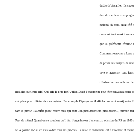
défaite à Versailles. Ils sav
du ridicule de nos empoignad
national du parti aurait ét
cause est tout aussi incerta
que la précédente réforme 
Comment reprocher à Lang auj
de priver les français de ré
vote et agressent tous leur
C’est-à-dire des reflexes 
crédibles que leurs cris? Qui crie le plus fort? Julien Dray! Personne ne peut être convaincu parce 
mal placé pour officier dans ce registre. Par exemple l’époque ou il affichait (et moi aussi) notre 
dans la presse. Sa colère jouée contre ceux qui sont «un pied dedans un pied dehors», formule tell
Tout de même! Quand on se souvient qu’il fut l’organisateur d’une micro scission du PS en 199
de la gauche socialiste c’est-à-dire tous ses proches! Le reste le concernant est à l’avenant et même