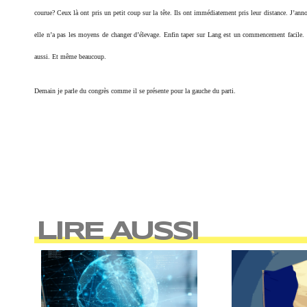
courue? Ceux là ont pris un petit coup sur la tête. Ils ont immédiatement pris leur distance. J’annon
elle n’a pas les moyens de changer d’élevage. Enfin taper sur Lang est un commencement facile. S’i
aussi. Et même beaucoup.
Demain je parle du congrès comme il se présente pour la gauche du parti.
LIRE AUSSI