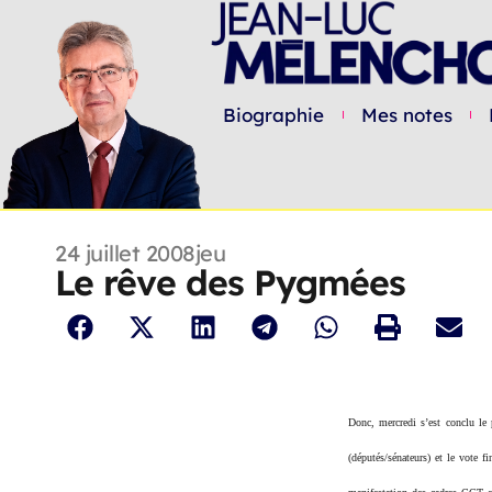
Biographie
Mes notes
24 juillet 2008
jeu
Le rêve des Pygmées
Donc, mercredi s’est conclu le 
(députés/sénateurs) et le vote f