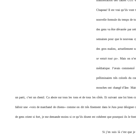
manifestation des cadres CGT et
Chapeau! Il est vrai qu’ils vont 
nouvelle formule du temps de tra
des gens va être dévastée par cet
semaines pour que le nouveau sy
des gros malins, actuellement s
se votait tout ça».
Mais on n’en 
médiatique. J’avais commencé un
préliminaires très colorés du c
mouches ont changé d’âne. Mais
un parti, c’est un chenil. Ca aboie sur tous les tons et de tous les côtés. Et suivant une loi bien 
falloir une «voix de marchand de chiens» comme on dit très finement dans le Jura pour désigner ce
de gens crient si fort, je me demande moins si ce qu’ils disent est cohérent que pourquoi ils le font
Si j’en suis là c’est que j