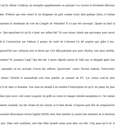
ent qu’ils offrent à Sarkozy un triomphe supplémentaire en ajoutant à sa victoire le dividende délicieux
es. Prétexte que cette scène! Si les dirigeants du parti avaient voulu faire quelque chose, le bureau
é maintenu le lendemain du vote du Congrès de Versailles! Il n’a pas été convoqué. Quand au fond la
ine. Que reprochent-ils qu’ils n’aient eux même fait? Ils sont mieux placés que quiconque pour savoir
de la Constitution par Sarkozy à propos du traité de Lisbonne n’a été acquise que grâce à eux.
ourd’hui une collusion avec la droite qui s’est déjà pratiquée avec pour résultat, tout aussi terrible,
férendum? Et pourquoi Lang? Que dire des 4 autres députés autour de Valls qui se déjugent après leur
s camarades en les accusant d’avoir des reflexes "pavloviens" contre Nicolas Sarkozy. Pavloviens!
de chiens! Sévérité et mansuétude sont bien mariées au sommet du PS. Les crieurs sont-ils plus
qu’il dit dans ce domaine. Son nom est attaché à un nombre d’indiscipline tel qu’il est parmi les plus
blâme pour avoir voté contre la guerre du golfe ou contre la banque centrale européenne et s’en vantait
ement connotée, me fait éclater de rire comme je le ferai devant n’importe quel rôle de composition!
3 nommée Mouvement Action Egalité (MAE) dont était membre la moitié des membres de la direction
 pire. Dans cette criaillerie, seul Jean Marc Ayrault sonne juste dans son rôle. Cela parce qu’il est le