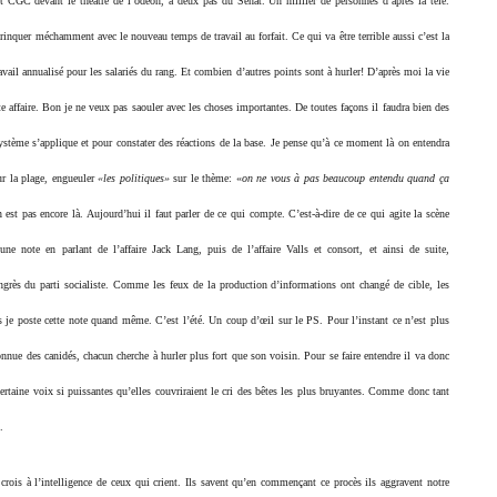
 CGC devant le théâtre de l’odéon, à deux pas du Sénat. Un millier de personnes d’après la télé.
trinquer méchamment avec le nouveau temps de travail au forfait. Ce qui va être terrible aussi c’est la
vail annualisé pour les salariés du rang. Et combien d’autres points sont à hurler! D’après moi la vie
te affaire. Bon je ne veux pas saouler avec les choses importantes. De toutes façons il faudra bien des
stème s’applique et pour constater des réactions de la base. Je pense qu’à ce moment là on entendra
ur la plage, engueuler
«les politiques»
sur le thème: «
on ne vous à pas beaucoup entendu quand ça
est pas encore là. Aujourd’hui il faut parler de ce qui compte. C’est-à-dire de ce qui agite la scène
e note en parlant de l’affaire Jack Lang, puis de l’affaire Valls et consort, et ainsi de suite,
ongrès du parti socialiste. Comme les feux de la production d’informations ont changé de cible, les
 je poste cette note quand même. C’est l’été.
Un coup d’œil sur le PS. Pour l’instant ce n’est plus
connue des canidés, chacun cherche à hurler plus fort que son voisin. Pour se faire entendre il va donc
rtaine voix si puissantes qu’elles couvriraient le cri des bêtes les plus bruyantes. Comme donc tant
.
e crois à l’intelligence de ceux qui crient. Ils savent qu’en commençant ce procès ils aggravent notre