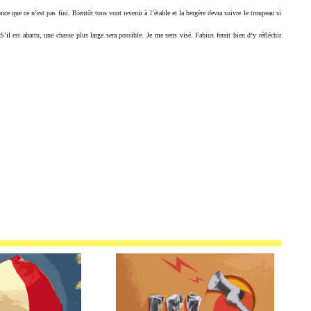
ce que ce n’est pas fini. Bientôt tous vont revenir à l’étable et la bergère devra suivre le troupeau si
l est abattu, une chasse plus large sera possible. Je me sens visé. Fabius ferait bien d‘y réfléchir