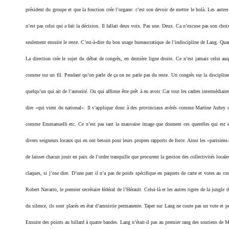
président du groupe et que la fonction crée l’organe: c’est son devoir de mettre le holà. Les autre
n’est pas celui qui a fait la décision. Il fallait deux voix. Pas une. Deux. Ca n’excuse pas son choix
seulement ensuite le reste. C’est-à-dire du bon usage bureaucratique de l’indiscipline de Lang. Qua
La direction crée le sujet du débat de congrès, en dernière ligne droite. Ce n’est jamais celui au
comme sur un fil. Pendant qu’on parle de ça on ne parle pas du reste. Un congrès sur la discipline, 
quelqu’un qui ait de l’autorité. Ou qui affirme être prêt à en avoir. Car tout les cadres intermédiair
dire «qui vient du national». Il s’applique donc à des provinciaux avérés comme Martine Aubr
comme Emmanuelli etc. Ce n’est pas tant la mauvaise image que donnent ces querelles qui est en 
divers seigneurs locaux qui en ont besoin pour leurs propres rapports de force. Ainsi les «parisien
de laisser chacun jouir en paix de l’ordre tranquille que procurent la gestion des collectivités locale
claques, si j’ose dire. D’une part il n’a pas de poids spécifique en paquets de carte et votes au c
Robert Navarro, le premier secrétaire fédéral de l’Hérault. Celui-là et les autres tigres de la jungle
du silence, ils sont placés en état d’amnistie permanente. Taper sur Lang ne coute pas un vote et p
Ensuite des points au billard à quatre bandes. Lang n’était-il pas au premier rang des soutiens de 