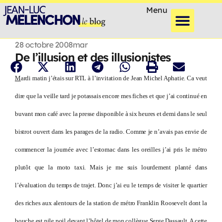
Menu
28 octobre 2008
mar
De l’illusion et des illusionistes
M
ardi matin j’étais sur RTL à l’invitation de Jean Michel Aphatie. Ca veut
dire que la veille tard je potassais encore mes fiches et que j’ai continué en
buvant mon café avec la presse disponible à six heures et demi dans le seul
bistrot ouvert dans les parages de la radio. Comme je n’avais pas envie de
commencer la journée avec l’estomac dans les oreilles j’ai pris le métro
plutôt que la moto taxi. Mais je me suis lourdement planté dans
l’évaluation du temps de trajet. Donc j’ai eu le temps de visiter le quartier
des riches aux alentours de la station de métro Franklin Roosevelt dont la
bouche est pile poil devant l’hôtel de mon collègue Serge Dassault. A cette