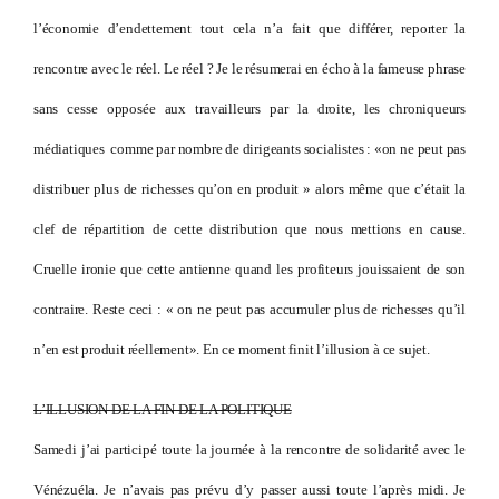
l’économie d’endettement tout cela n’a fait que différer, reporter la
rencontre avec le réel. Le réel ? Je le résumerai en écho à la fameuse phrase
sans cesse opposée aux travailleurs par la droite, les chroniqueurs
médiatiques comme par nombre de dirigeants socialistes : «on ne peut pas
distribuer plus de richesses qu’on en produit » alors même que c’était la
clef de répartition de cette distribution que nous mettions en cause.
Cruelle ironie que cette antienne quand les profiteurs jouissaient de son
contraire. Reste ceci : « on ne peut pas accumuler plus de richesses qu’il
n’en est produit réellement». En ce moment finit l’illusion à ce sujet.
L’ILLUSION DE LA FIN DE LA POLITIQUE
Samedi j’ai participé toute la journée à la rencontre de solidarité avec le
Vénézuéla. Je n’avais pas prévu d’y passer aussi toute l’après midi. Je