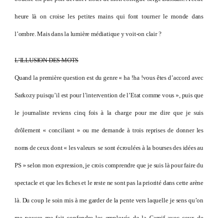
heure là on croise les petites mains qui font tourner le monde dans
l’ombre. Mais dans la lumière médiatique y voit-on clair ?
L’ILLUSION DES MOTS
Quand la première question est du genre « ha !ha !vous êtes d’accord avec
Sarkozy puisqu’il est pour l’intervention de l’Etat comme vous », puis que
le journaliste reviens cinq fois à la charge pour me dire que je suis
drôlement « conciliant » ou me demande à trois reprises de donner les
noms de ceux dont « les valeurs se sont écroulées à la bourses des idées au
PS » selon mon expression, je crois comprendre que je suis là pour faire du
spectacle et que les fiches et le reste ne sont pas la priorité dans cette arène
là. Du coup le soin mis à me garder de la pente vers laquelle je sens qu’on
me pousse me fait confondre les employés de la Camif avec ceux de