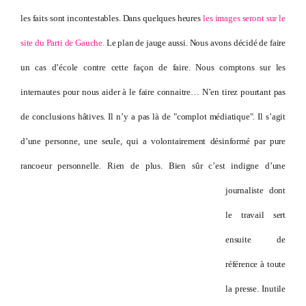
les faits sont incontestables. Dans quelques heures
les images seront sur le
site du Parti de Gauche.
Le plan de jauge aussi. Nous avons décidé de faire
un cas d’école contre cette façon de faire. Nous comptons sur les
internautes pour nous aider à le faire connaitre… N’en tirez pourtant pas
de conclusions hâtives. Il n’y a pas là de "complot médiatique". Il s’agit
d’une personne, une seule, qui a volontairement désinformé par pure
rancoeur personnelle. Rien de plus.
Bien sûr c’est indigne d’une
journaliste dont
le travail sert
ensuite de
référence à toute
la presse. Inutile