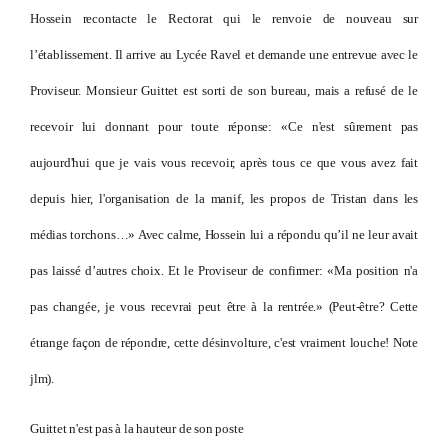
Hossein recontacte le Rectorat qui le renvoie de nouveau sur
l’établissement. Il arrive au Lycée Ravel et demande une entrevue avec le
Proviseur. Monsieur Guittet est sorti de son bureau, mais a refusé de le
recevoir lui donnant pour toute réponse: «Ce n'est sûrement pas
aujourd'hui que je vais vous recevoir, après tous ce que vous avez fait
depuis hier, l'organisation de la manif, les propos de Tristan dans les
médias torchons…» Avec calme, Hossein lui a répondu qu’il ne leur avait
pas laissé d’autres choix. Et le Proviseur de confirmer: «Ma position n'a
pas changée, je vous recevrai peut être à la rentrée.» (Peut-être? Cette
étrange façon de répondre, cette désinvolture, c'est vraiment louche! Note
jlm).
Guittet n'est pas à la hauteur de son poste