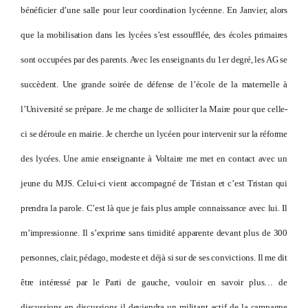
bénéficier d’une salle pour leur coordination lycéenne. En Janvier, alors
que la mobilisation dans les lycées s’est essoufflée, des écoles primaires
sont occupées par des parents. Avec les enseignants du 1er degré, les AG se
succèdent. Une grande soirée de défense de l’école de la maternelle à
l’Université se prépare. Je me charge de solliciter la Maire pour que celle-
ci se déroule en mairie. Je cherche un lycéen pour intervenir sur la réforme
des lycées. Une amie enseignante à Voltaire me met en contact avec un
jeune du MJS. Celui-ci vient accompagné de Tristan et c’est Tristan qui
prendra la parole. C’est là que je fais plus ample connaissance avec lui. Il
m’impressionne. Il s’exprime sans timidité apparente devant plus de 300
personnes, clair, pédago, modeste et déjà si sur de ses convictions. Il me dit
être intéressé par le Parti de gauche, vouloir en savoir plus… de
discussions en discussions il deviendra un militant actif de la campagne