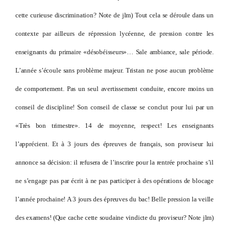
cette curieuse discrimination? Note de jlm) Tout cela se déroule dans un
contexte par ailleurs de répression lycéenne, de pression contre les
enseignants du primaire «désobéisseurs»… Sale ambiance, sale période.
L’année s’écoule sans problème majeur. Tristan ne pose aucun problème
de comportement. Pas un seul avertissement conduite, encore moins un
conseil de discipline! Son conseil de classe se conclut pour lui par un
«Très bon trimestre». 14 de moyenne, respect! Les enseignants
l’apprécient. Et à 3 jours des épreuves de français, son proviseur lui
annonce sa décision: il refusera de l’inscrire pour la rentrée prochaine s’il
ne s’engage pas par écrit à ne pas participer à des opérations de blocage
l’année prochaine! A 3 jours des épreuves du bac! Belle pression la veille
des examens! (Que cache cette soudaine vindicte du proviseur? Note jlm)