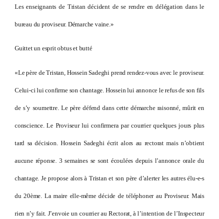
Les enseignants de Tristan décident de se rendre en délégation dans le
bureau du proviseur. Démarche vaine.»
Guittet un esprit obtus et butté
«Le père de Tristan, Hossein Sadeghi prend rendez-vous avec le proviseur.
Celui-ci lui confirme son chantage. Hossein lui annonce le refus de son fils
de s’y soumettre. Le père défend dans cette démarche raisonné, mûrit en
conscience. Le Proviseur lui confirmera par courrier quelques jours plus
tard sa décision. Hossein Sadeghi écrit alors au rectorat mais n’obtient
aucune réponse. 3 semaines se sont écoulées depuis l’annonce orale du
chantage. Je propose alors à Tristan et son père d’alerter les autres élu-e-s
du 20ème. La maire elle-même décide de téléphoner au Proviseur. Mais
rien n’y fait. J’envoie un courrier au Rectorat, à l’intention de l’Inspecteur