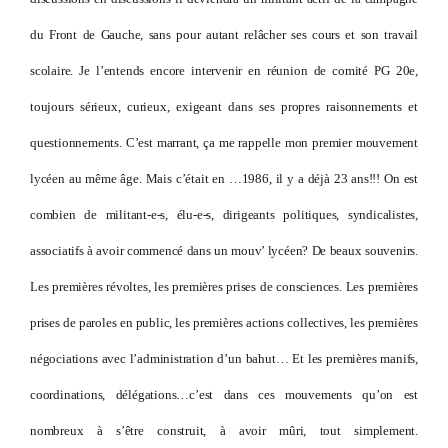
du Front de Gauche, sans pour autant relâcher ses cours et son travail
scolaire. Je l’entends encore intervenir en réunion de comité PG 20e,
toujours sérieux, curieux, exigeant dans ses propres raisonnements et
questionnements. C’est marrant, ça me rappelle mon premier mouvement
lycéen au même âge. Mais c’était en …1986, il y a déjà 23 ans!!! On est
combien de militant-e-s, élu-e-s, dirigeants politiques, syndicalistes,
associatifs à avoir commencé dans un mouv’ lycéen? De beaux souvenirs.
Les premières révoltes, les premières prises de consciences. Les premières
prises de paroles en public, les premières actions collectives, les premières
négociations avec l’administration d’un bahut… Et les premières manifs,
coordinations, délégations…c’est dans ces mouvements qu’on est
nombreux à s’être construit, à avoir mûri, tout simplement.