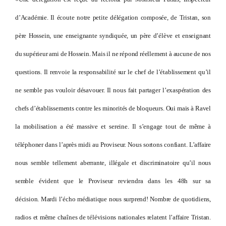
d’Académie. Il écoute notre petite délégation composée, de Tristan, son
père Hossein, une enseignante syndiquée, un père d’élève et enseignant
du supérieur ami de Hossein. Mais il ne répond réellement à aucune de nos
questions. Il renvoie la responsabilité sur le chef de l’établissement qu’il
ne semble pas vouloir désavouer. Il nous fait partager l’exaspération des
chefs d’établissements contre les minorités de bloqueurs. Oui mais à Ravel
la mobilisation a été massive et sereine. Il s’engage tout de même à
téléphoner dans l’après midi au Proviseur. Nous sortons confiant. L’affaire
nous semble tellement aberrante, illégale et discriminatoire qu’il nous
semble évident que le Proviseur reviendra dans les 48h sur sa
décision. Mardi l’écho médiatique nous surprend! Nombre de quotidiens,
radios et même chaînes de télévisions nationales relatent l’affaire Tristan.