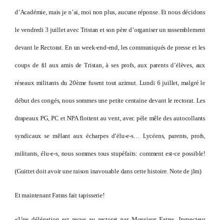
d’Académie, mais je n’ai, moi non plus, aucune réponse. Et nous décidons
le vendredi 3 juillet avec Tristan et son père d’organiser un rassemblement
devant le Rectorat. En un week-end-end, les communiqués de presse et les
coups de fil aux amis de Tristan, à ses profs, aux parents d’élèves, aux
réseaux militants du 20ème fusent tout azimut. Lundi 6 juillet, malgré le
début des congés, nous sommes une petite centaine devant le rectorat. Les
drapeaux PG, PC et NPA flottent au vent, avec pèle mêle des autocollants
syndicaux se mêlant aux écharpes d’élu-e-s… Lycéens, parents, profs,
militants, élu-e-s, nous sommes tous stupéfaits: comment est-ce possible!
(Guittet doit avoir une raison inavouable dans cette histoire. Note de jlm)
Et maintenant Fatras fait tapisserie!
«Une délégation est reçue au rectorat par Monsieur Fatras, Inspecteur