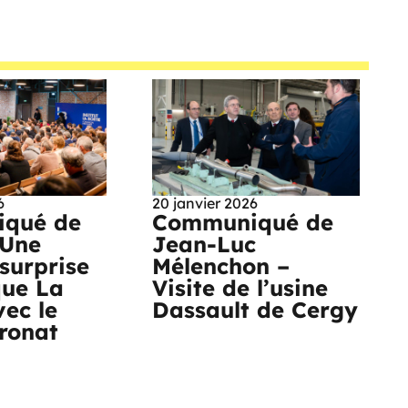
6
20 janvier 2026
qué de
Communiqué de
 Une
Jean-Luc
surprise
Mélenchon –
que La
Visite de l’usine
vec le
Dassault de Cergy
tronat