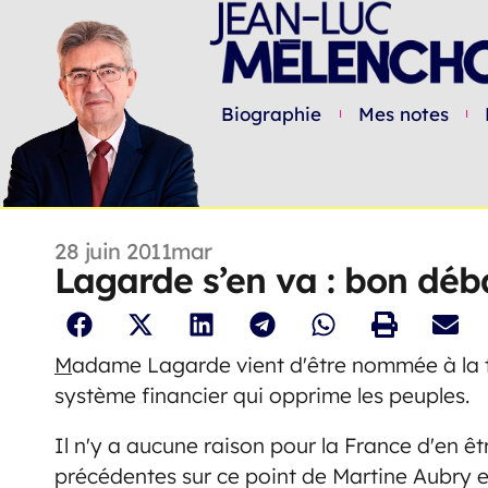
Biographie
Mes notes
28 juin 2011
mar
Lagarde s’en va : bon déba
M
adame Lagarde vient d'être nommée à la têt
système financier qui opprime les peuples.
Il n'y a aucune raison pour la France d'en ê
précédentes sur ce point de Martine Aubry e