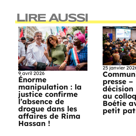
LIRE AUSSI
25 janvier 202
Communi
9 avril 2026
Énorme
presse –
manipulation : la
décision 
justice confirme
au collo
l’absence de
Boétie a
drogue dans les
petit pa
affaires de Rima
Hassan !