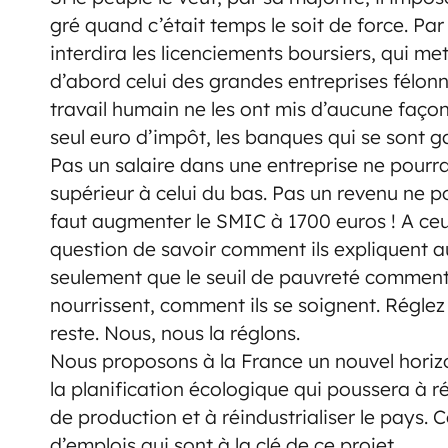
gré quand c’était temps le soit de force. Par 
interdira les licenciements boursiers, qui met
d’abord celui des grandes entreprises félonn
travail humain ne les ont mis d’aucune façon
seul euro d’impôt, les banques qui se sont g
Pas un salaire dans une entreprise ne pourra 
supérieur à celui du bas. Pas un revenu ne po
faut augmenter le SMIC à 1700 euros ! A ceux
question de savoir comment ils expliquent a
seulement que le seuil de pauvreté comment i
nourrissent, comment ils se soignent. Réglez 
reste. Nous, nous la réglons.
Nous proposons à la France un nouvel horiz
la planification écologique qui poussera à r
de production et à réindustrialiser le pays. Ce
d’emplois qui sont à la clé de ce projet.