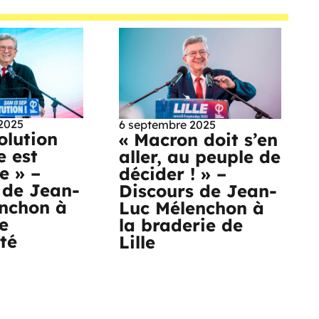
2025
6 septembre 2025
olution
« Macron doit s’en
e est
aller, au peuple de
e » –
décider ! » –
 de Jean-
Discours de Jean-
nchon à
Luc Mélenchon à
e
la braderie de
té
Lille