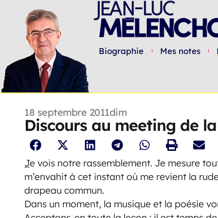
Biographie
Mes notes
18 septembre 2011
dim
Discours au meeting de la
J
e vois notre rassemblement. Je mesure toute l
m’envahit à cet instant où me revient la ru
drapeau commun.
Dans un moment, la musique et la poésie v
Acceptons-en toute la leçon : il est temps d