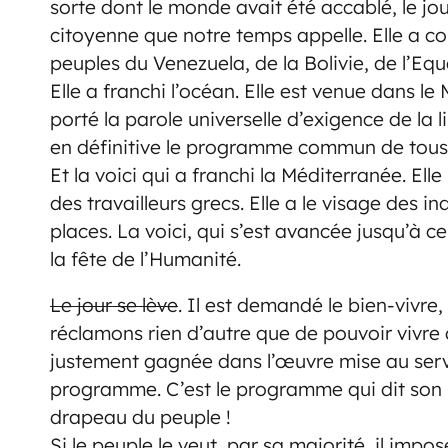
sorte dont le monde avait été accablé, le jour
citoyenne que notre temps appelle. Elle a 
peuples du Venezuela, de la Bolivie, de l’Equ
Elle a franchi l’océan. Elle est venue dans l
porté la parole universelle d’exigence de la li
en définitive le programme commun de tous le
Et la voici qui a franchi la Méditerranée. El
des travailleurs grecs. Elle a le visage des i
places. La voici, qui s’est avancée jusqu’à ce
la fête de l’Humanité.
Le jour se lève
. Il est demandé le bien-vivre
réclamons rien d’autre que de pouvoir vivre
justement gagnée dans l’œuvre mise au servic
programme. C’est le programme qui dit son 
drapeau du peuple !
Si le peuple le veut, par sa majorité, il imp