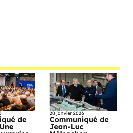
6
20 janvier 2026
qué de
Communiqué de
 Une
Jean-Luc