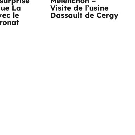
surprise
Mélenchon –
que La
Visite de l’usine
vec le
Dassault de Cergy
tronat