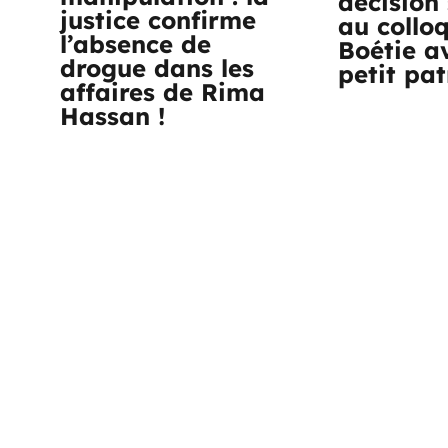
décision 
justice confirme
au collo
l’absence de
Boétie a
drogue dans les
petit pa
affaires de Rima
Hassan !