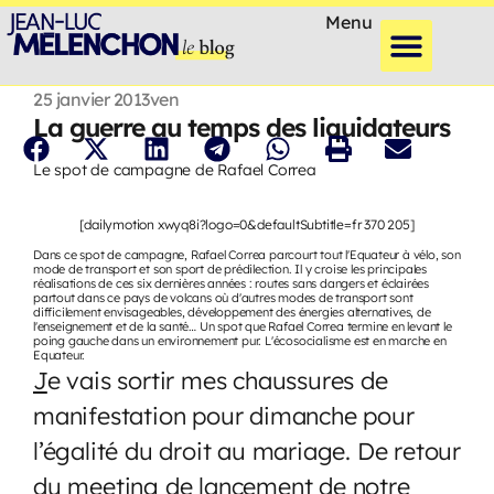
Menu
25 janvier 2013
ven
La guerre au temps des liquidateurs
Le spot de campagne de Rafael Correa
[dailymotion xwyq8i?logo=0&defaultSubtitle=fr 370 205]
Dans ce spot de campagne, Rafael Correa parcourt tout l'Equateur à vélo, son
mode de transport et son sport de prédilection. Il y croise les principales
réalisations de ces six dernières années : routes sans dangers et éclairées
partout dans ce pays de volcans où d'autres modes de transport sont
difficilement envisageables, développement des énergies alternatives, de
l'enseignement et de la santé… Un spot que Rafael Correa termine en levant le
poing gauche dans un environnement pur. L'écosocialisme est en marche en
Equateur.
J
e vais sortir mes chaussures de
manifestation pour dimanche pour
l’égalité du droit au mariage. De retour
du meeting de lancement de notre