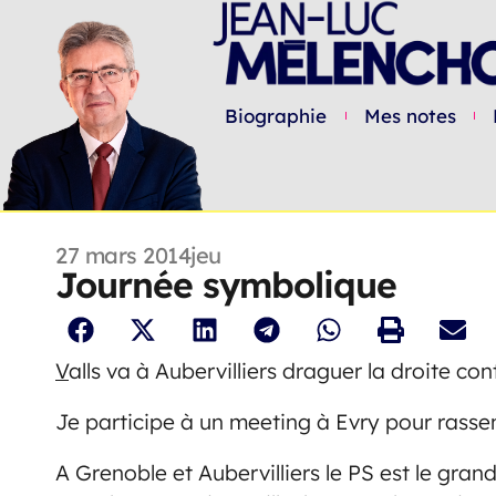
Biographie
Mes notes
27 mars 2014
jeu
Journée symbolique
V
alls va à Aubervilliers draguer la droite co
Je participe à un meeting à Evry pour rassem
A Grenoble et Aubervilliers le PS est le gran