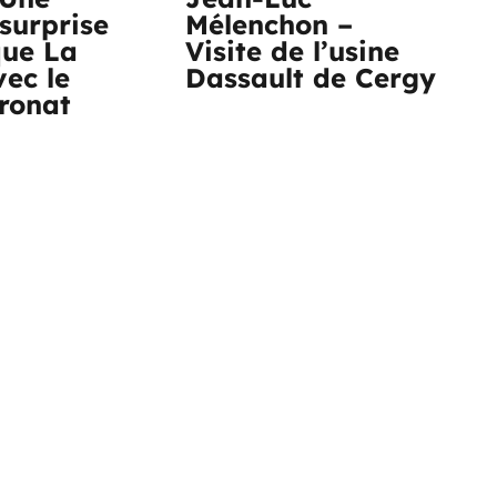
surprise
Mélenchon –
que La
Visite de l’usine
vec le
Dassault de Cergy
tronat