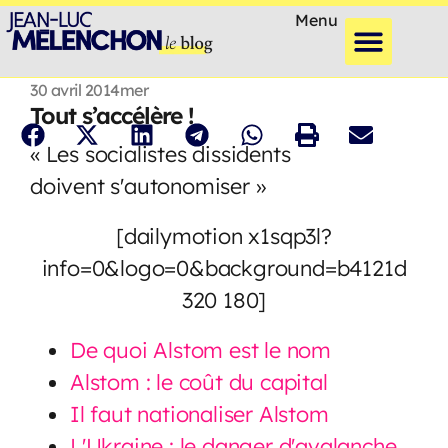
Menu
30 avril 2014
mer
Tout s’accélère !
« Les socialistes dissidents
doivent s'autonomiser »
[dailymotion x1sqp3l?
info=0&logo=0&background=b4121d
320 180]
De quoi Alstom est le nom
Alstom : le coût du capital
Il faut nationaliser Alstom
L'Ukraine : le danger d'avalanche