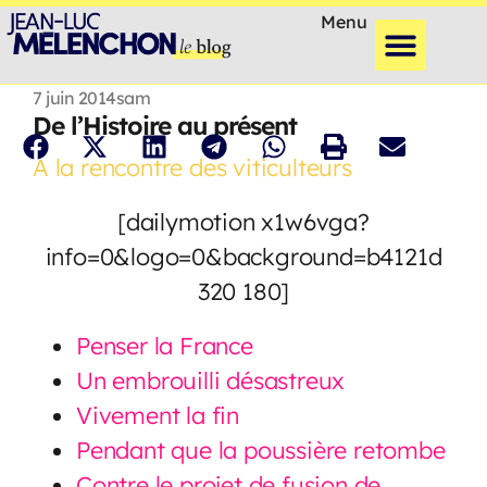
Menu
7 juin 2014
sam
De l’Histoire au présent
A la rencontre des viticulteurs
[dailymotion x1w6vga?
info=0&logo=0&background=b4121d
320 180]
Penser la France
Un embrouilli désastreux
Vivement la fin
Pendant que la poussière retombe
Contre le projet de fusion de