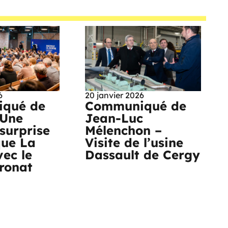
6
20 janvier 2026
qué de
Communiqué de
 Une
Jean-Luc
surprise
Mélenchon –
que La
Visite de l’usine
vec le
Dassault de Cergy
tronat