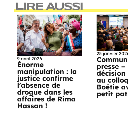
LIRE AUSSI
25 janvier 202
Communi
9 avril 2026
Énorme
presse –
manipulation : la
décision 
justice confirme
au collo
l’absence de
Boétie a
drogue dans les
petit pa
affaires de Rima
Hassan !