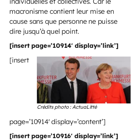
individuelles et collectives. Car le
macronisme contient leur mise en
cause sans que personne ne puisse
dire jusqu’à quel point.
[insert page=’10914′ display=’link’]
[insert
Crédits photo : ActuaLitté
page=’10914′ display=’content’]
[insert page=’10916′ display=’link’]