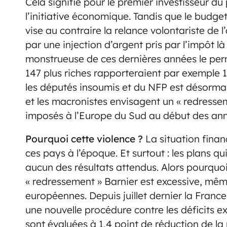
Cela signifie pour le premier investisseur d
l’initiative économique. Tandis que le budget
vise au contraire la relance volontariste de 
par une injection d’argent pris par l’impôt là
monstrueuse de ces dernières années le per
147 plus riches rapporteraient par exemple 15
les députés insoumis et du NFP est désormais
et les macronistes envisagent un « redresse
imposés à l’Europe du Sud au début des an
Pourquoi cette violence ?
La situation financ
ces pays à l’époque. Et surtout : les plans q
aucun des résultats attendus. Alors pourquo
« redressement » Barnier est excessive, mêm
européennes. Depuis juillet dernier la Franc
une nouvelle procédure contre les déficits e
sont évaluées à 1,4 point de réduction de l