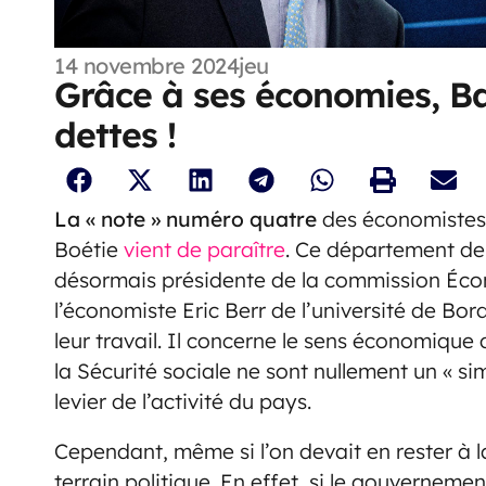
14 novembre 2024
jeu
Grâce à ses économies, B
dettes !
La « note » numéro quatre
des économistes p
Boétie
vient de paraître
. Ce département de 
désormais présidente de la commission Éco
l’économiste Eric Berr de l’université de Bor
leur travail. Il concerne le sens économique 
la Sécurité sociale ne sont nullement un « si
levier de l’activité du pays.
Cependant, même si l’on devait en rester à l
terrain politique. En effet, si le gouverneme