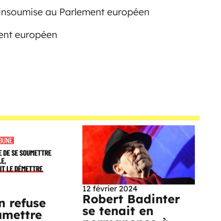
 insoumise au Parlement européen
ent européen
12 février 2024
Robert Badinter
n refuse
se tenait en
umettre