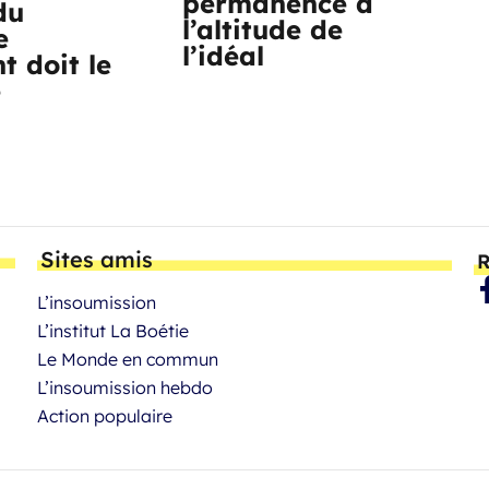
permanence à
du
l’altitude de
e
l’idéal
t doit le
e
Sites amis
R
L’insoumission
L’institut La Boétie
Le Monde en commun
L’insoumission hebdo
Action populaire