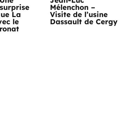
surprise
Mélenchon –
que La
Visite de l’usine
vec le
Dassault de Cergy
tronat