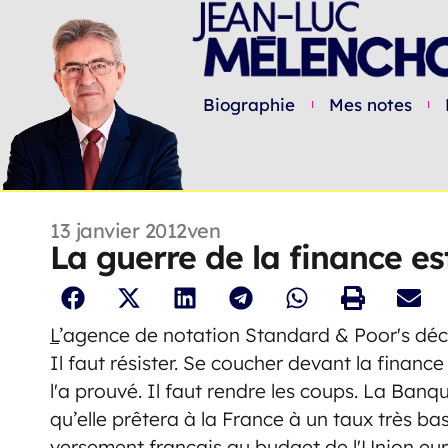
Biographie
Mes notes
13 janvier 2012
ven
La guerre de la finance es
L
’agence de notation Standard & Poor's décla
Il faut résister. Se coucher devant la financ
l'a prouvé. Il faut rendre les coups. La Ba
qu’elle prêtera à la France à un taux très bas
versement français au budget de l'Union eur