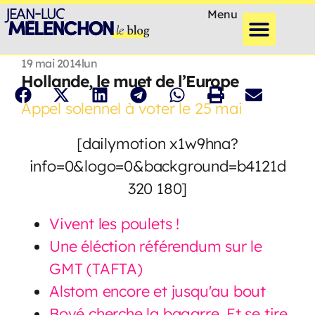
Menu
19 mai 2014
lun
Hollande, le muet de l’Europe
Appel solennel à voter le 25 mai
[dailymotion x1w9hna?
info=0&logo=0&background=b4121d
320 180]
Vivent les poulets !
Une éléction référendum sur le
GMT (TAFTA)
Alstom encore et jusqu'au bout
Bové cherche la bagarre. Et se tire