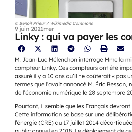
© Benoît Prieur / Wikimedia Commons
9 juin 2021
mer
Linky : qui va payer les c
M. Jean-Luc Mélenchon interroge Mme la mini
compteur Linky. Ces compteurs ont été imposé
assuré il y a 10 ans qu’il ne coûterait « pas 
termes que l’avait annoncé M. Éric Besson, mi
de l’économie numérique le 28 septembre 20
Pourtant, il semble que les Français devron
Cette information se base sur une délibérat
l’énergie (CRE) du 17 juillet 2014 décortiqu
public annuel en 2018. Le déploiement de ce