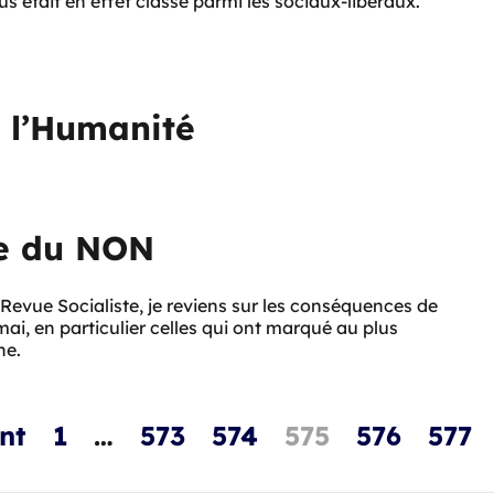
 était en effet classé parmi les sociaux-libéraux.
e l’Humanité
le du NON
e Revue Socialiste, je reviens sur les conséquences de
ai, en particulier celles qui ont marqué au plus
he.
nt
1
…
573
574
575
576
577